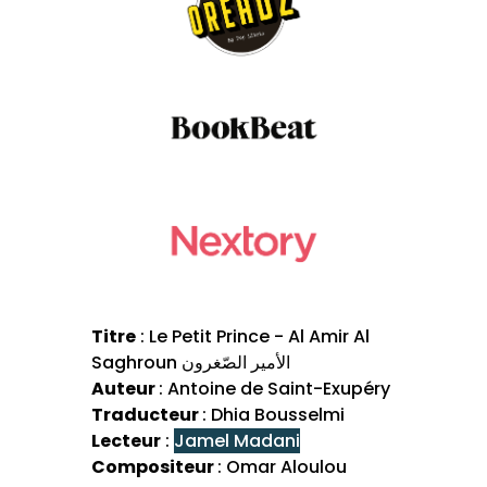
Titre
: Le Petit Prince - Al Amir Al
Saghroun الأمير الصّغرون
Auteur
: Antoine de Saint-Exupéry
Traducteur
: Dhia Bousselmi
Lecteur
:
Jamel Madani
Compositeur
: Omar Aloulou