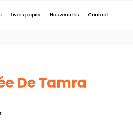
o
Livres papier
Nouveautés
Contact
ée De Tamra
r