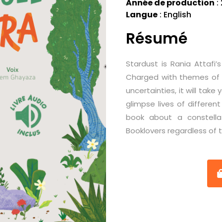
Année de production
:
Langue
: English
Résumé
Stardust is Rania Attafi’s
Charged with themes of fe
uncertainties, it will take
glimpse lives of differe
book about a constella
Booklovers regardless of th