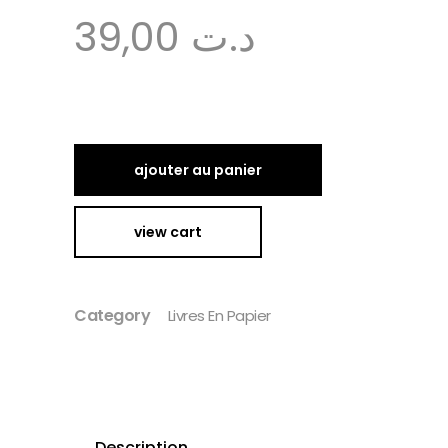
39,00
د.ت
ajouter au panier
view cart
Category
Livres En Papier
Description