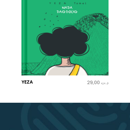
YEZA
29,00
د.ت